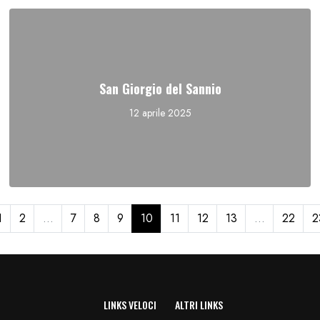
San Giorgio del Sannio
12 aprile 2025
1
2
...
7
8
9
10
11
12
13
...
22
2
LINKS VELOCI
ALTRI LINKS