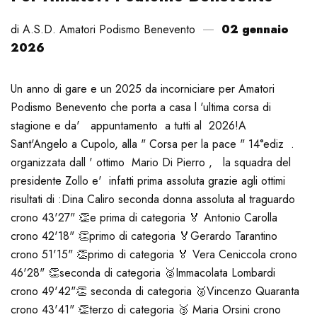
di A.S.D. Amatori Podismo Benevento
02 gennaio
2026
Un anno di gare e un 2025 da incorniciare per Amatori
Podismo Benevento che porta a casa l 'ultima corsa di
stagione e da' appuntamento a tutti al 2026!
A
Sant'Angelo a Cupolo, alla " Corsa per la pace " 14°ediz .
organizzata dall ' ottimo Mario Di Pierro , la squadra del
presidente Zollo e' infatti prima assoluta grazie agli ottimi
risultati di :
Dina Caliro seconda donna assoluta al traguardo
crono 43'27" 👏e prima di categoria 🏅
Antonio Carolla
crono 42'18" 👏primo di categoria 🏅
Gerardo Tarantino
crono 51'15" 👏primo di categoria 🏅
Vera Ceniccola crono
46'28" 👏seconda di categoria 🥈
Immacolata Lombardi
crono 49'42"👏 seconda di categoria 🥈
Vincenzo Quaranta
crono 43'41" 👏terzo di categoria 🥉
Maria Orsini crono