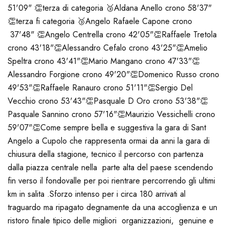
51'09" 👏terza di categoria 🥉
Aldana Anello crono 58'37"
👏terza fi categoria 🥉
Angelo Rafaele Capone crono
37'48" 👏
Angelo Centrella crono 42'05"👏
Raffaele Tretola
crono 43'18"👏
Alessandro Cefalo crono 43'25"👏
Amelio
Speltra crono 43'41"👏
Mario Mangano crono 47'33"👏
Alessandro Forgione crono 49'20"👏
Domenico Russo crono
49'53"👏
Raffaele Ranauro crono 51'11"👏
Sergio Del
Vecchio crono 53'43"👏
Pasquale D Oro crono 53'38"👏
Pasquale Sannino crono 57'16"👏
Maurizio Vessichelli crono
59'07"👏
Come sempre bella e suggestiva la gara di Sant
Angelo a Cupolo che rappresenta ormai da anni la gara di
chiusura della stagione, tecnico il percorso con partenza
dalla piazza centrale nella parte alta del paese scendendo
fin verso il fondovalle per poi rientrare percorrendo gli ultimi
km in salita .
Sforzo intenso per i circa 180 arrivati al
traguardo ma ripagato degnamente da una accoglienza e un
ristoro finale tipico delle migliori organizzazioni, genuine e