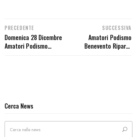
PRECEDENTE
SUCCESSIVA
Domenica 28 Dicembre
Amatori Podismo
Amatori Podismo
Benevento Riparte
Benevento Presente A
Dalla 37° Edizione Del
Cesinali (Av)
Trofeo Della Befana Di
Acerra (Na)
Cerca News