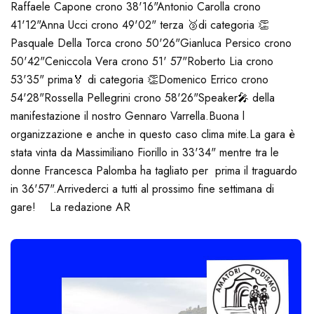
Raffaele Capone crono 38'16"
Antonio Carolla crono
41'12"
Anna Ucci crono 49'02" terza 🥉di categoria 👏
Pasquale Della Torca crono 50'26"
Gianluca Persico crono
50'42"
Ceniccola Vera crono 51' 57"
Roberto Lia crono
53'35" prima🏅 di categoria 👏
Domenico Errico crono
54'28"
Rossella Pellegrini crono 58'26"
Speaker🎤 della
manifestazione il nostro Gennaro Varrella.
Buona l
organizzazione e anche in questo caso clima mite.
La gara è
stata vinta da Massimiliano Fiorillo in 33'34" mentre tra le
donne Francesca Palomba ha tagliato per prima il traguardo
in 36'57".
Arrivederci a tutti al prossimo fine settimana di
gare! La redazione AR