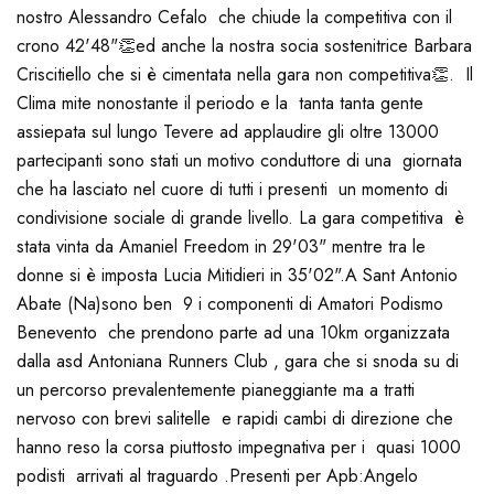
nostro Alessandro Cefalo che chiude la competitiva con il
crono 42'48"👏
ed anche la nostra socia sostenitrice Barbara
Criscitiello che si è cimentata nella gara non competitiva👏. Il
Clima mite nonostante il periodo e la tanta tanta gente
assiepata sul lungo Tevere ad applaudire gli oltre 13000
partecipanti sono stati un motivo conduttore di una giornata
che ha lasciato nel cuore di tutti i presenti un momento di
condivisione sociale di grande livello. La gara competitiva è
stata vinta da Amaniel Freedom in 29'03" mentre tra le
donne si è imposta Lucia Mitidieri in 35'02".
A Sant Antonio
Abate (Na)sono ben 9 i componenti di Amatori Podismo
Benevento che prendono parte ad una 10km organizzata
dalla asd Antoniana Runners Club , gara che si snoda su di
un percorso prevalentemente pianeggiante ma a tratti
nervoso con brevi salitelle e rapidi cambi di direzione che
hanno reso la corsa piuttosto impegnativa per i quasi 1000
podisti arrivati al traguardo .
Presenti per Apb:
Angelo